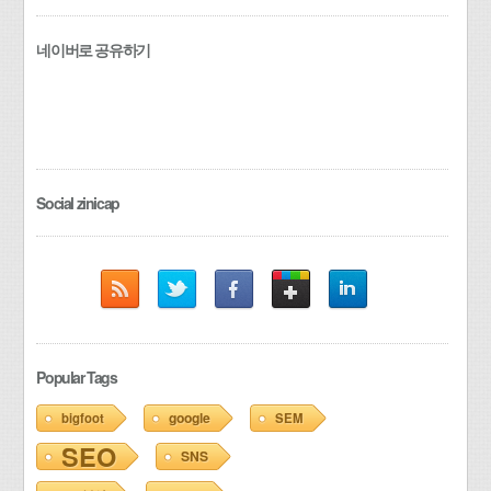
네이버로 공유하기
Social zinicap
Popular Tags
google
bigfoot
SEM
SEO
SNS