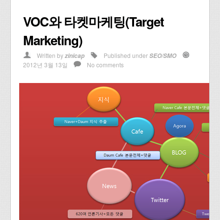
VOC와 타켓마케팅(Target
Marketing)
Written by
Published under
zinicap
SEO/SMO
2012년 3월 13일
No comments