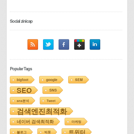
Social zinicap
Popular Tags
google
bigfoot
SEM
SEO
SNS
sns분석
Tweet
검색엔진최적화
네이버 검색최적화
마케팅
트위터
블로그
빅풋