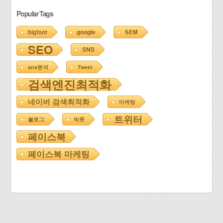
Popular Tags
google
bigfoot
SEM
SEO
SNS
sns분석
Tweet
검색엔진최적화
네이버 검색최적화
마케팅
트위터
블로그
빅풋
페이스북
페이스북 마케팅