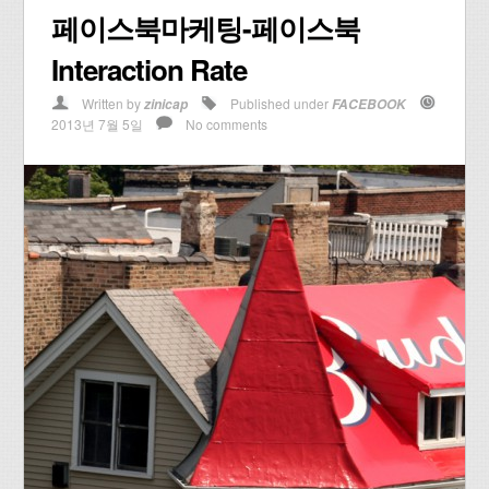
페이스북마케팅-페이스북
Interaction Rate
Written by
Published under
zinicap
FACEBOOK
2013년 7월 5일
No comments