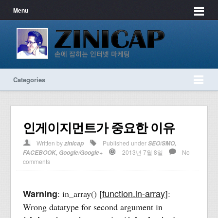
Menu
Categories
인게이지먼트가 중요한 이유
Written by
Published under
zinicap
SEO/SMO
,
2013년 7월 8일
No
FACEBOOK
,
Google/Google+
comments
function.in-array
Warning
: in_array() [
]:
Wrong datatype for second argument in