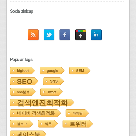
Social zinicap
Popular Tags
google
bigfoot
SEM
SEO
SNS
sns분석
Tweet
검색엔진최적화
네이버 검색최적화
마케팅
트위터
블로그
빅풋
페이스북