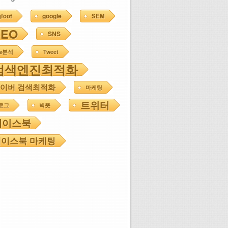
google
gfoot
SEM
SEO
SNS
ns분석
Tweet
검색엔진최적화
이버 검색최적화
마케팅
트위터
로그
빅풋
페이스북
이스북 마케팅