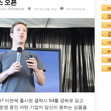
스 오픈
bi
under
2013년 3월 19일
No comments
FACEBOOK
s
네
블
페
? 이번에 출시된 갤럭시 S4를 공짜로 갖고
운영 중인 어떤 기업이 당신이 원하는 상품을