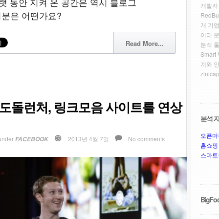
랫 동안 지켜 온 공간은 역시 블로그
개발자
 여러분은 어떤가요?
RedBu
개 기업
이터 
Read More...
분석 툴
Smar
계와 
zinicap
 도돌런처, 링크모음 사이트를 연상
분석 자
오픈마
under
2013년 4월 7일
No comments
FACEBOOK
홈쇼핑
스마트
BigFoo