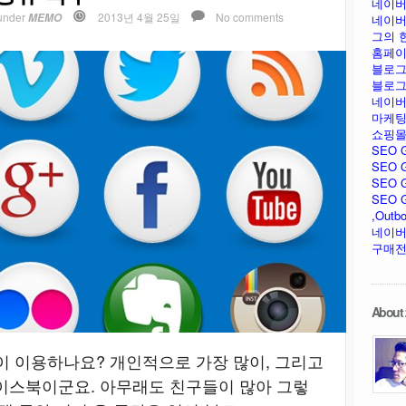
네이버
under
2013년 4월 25일
No comments
MEMO
네이버
그의 
홈페이
블로그
블로그
네이버
마케팅
쇼핑몰
SEO 
SEO G
SEO G
SEO GU
,Outb
네이버
구매전
About 
많이 이용하나요? 개인적으로 가장 많이, 그리고
이스북이군요. 아무래도 친구들이 많아 그렇