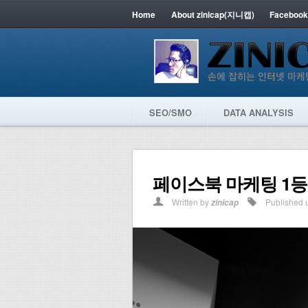
Home
About zinicap(지니캡)
Facebook
SEO/SMO
DATA ANALYSIS
페이스북 마케팅 1등
Written by
Published 
zinicap