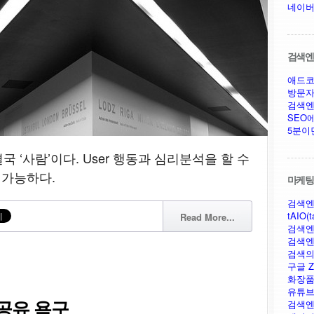
네이버
검색엔진
애드코
방문자
검색엔
SEO
5분이
 ‘사람’이다. User 행동과 심리분석을 할 수
 가능하다.
마케팅,
검색엔
tAIO(t
Read More...
검색엔
검색엔
검색의
구글 Ze
화장품
유튜브
공유 욕구
검색엔