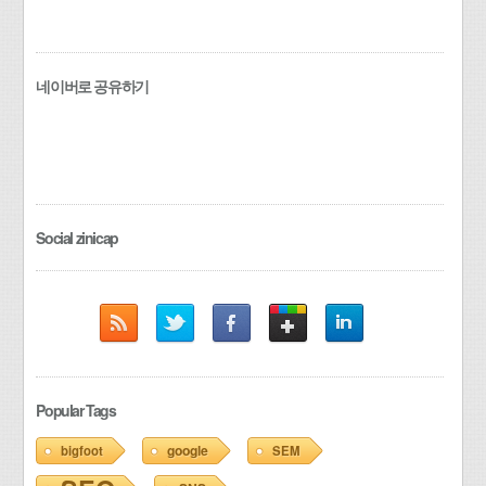
네이버로 공유하기
Social zinicap
Popular Tags
google
bigfoot
SEM