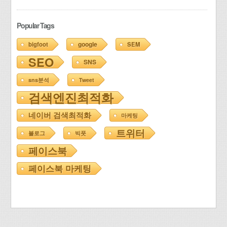
Popular Tags
google
bigfoot
SEM
SEO
SNS
sns분석
Tweet
검색엔진최적화
네이버 검색최적화
마케팅
트위터
블로그
빅풋
페이스북
페이스북 마케팅