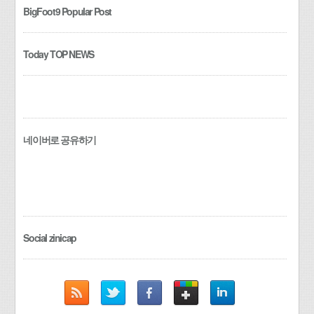
BigFoot9 Popular Post
Today TOP NEWS
네이버로 공유하기
Social zinicap