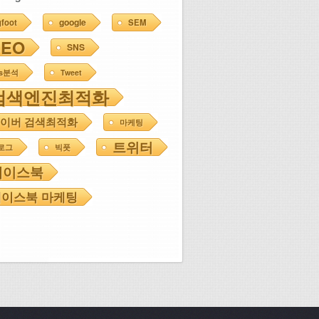
google
gfoot
SEM
SEO
SNS
ns분석
Tweet
검색엔진최적화
이버 검색최적화
마케팅
트위터
로그
빅풋
페이스북
이스북 마케팅