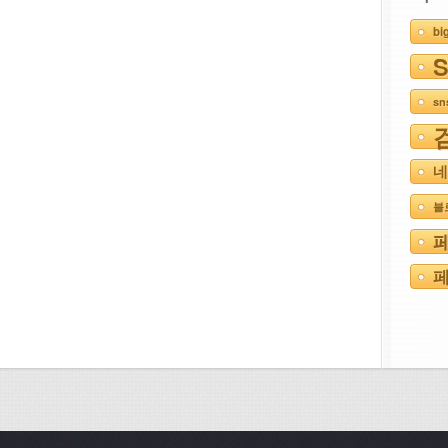
bi
s
네
블
페