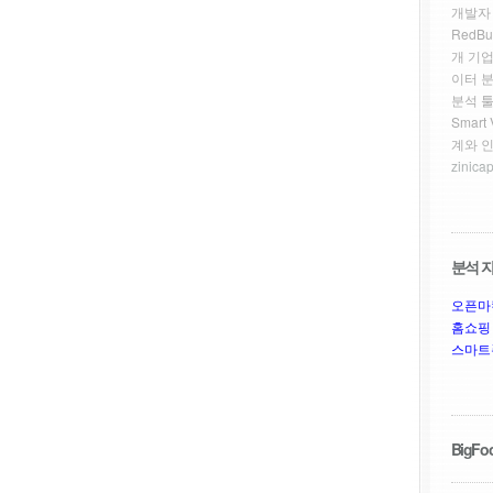
개발자
RedBu
개 기업
이터 
분석 툴
Smar
계와 
zinicap
분석 자
오픈마
홈쇼핑
스마트
BigFoo