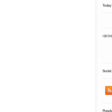
Today
네이버
Social 
Popula