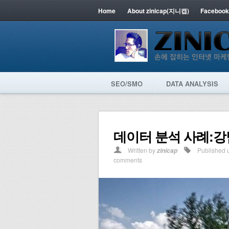
Home
About zinicap(지니캡)
Facebook
SEO/SMO
DATA ANALYSIS
데이터 분석 사례:강
Written by
Published 
zinicap
comments