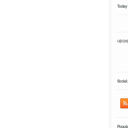
Today
네이버
Social 
Popula