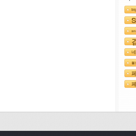
bi
s
네
블
페