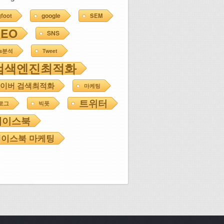
google
gfoot
SEM
SEO
SNS
ns분석
Tweet
검색엔진최적화
이버 검색최적화
마케팅
트위터
로그
빅풋
페이스북
이스북 마케팅