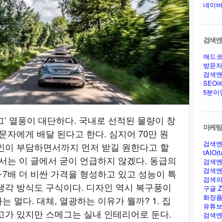
네이버
검색엔진
애드코
방문자
검색엔
SEO
5분이
’ 열풍이 대단하다. 국내로 선적된 물량이 창
마케팅,
문자에게 배달 된다고 한다. 심지어 70만 원
검색엔
인이 부담하면서까지 먼저 받길 원한다고 할
tAIO(t
해서는 이 글에서 굳이 언급하지 않겠다. 동급의
검색엔
검색엔
6~7배 더 비싼 가격을 형성하고 있고 성능이 특
검색의
냉각 방식도 구식이다. 디자인 역시 복구풍이
구글 Ze
화장품
 멀다. 대체, 열광하는 이유가 뭘까? 1. 집
유튜브
고가 있지만 스메그는 실내 인테리어로 둔다.
검색엔