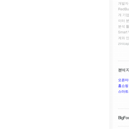
개발자
RedBu
개 기업
이터 
분석 툴
Smar
계와 
zinicap
분석 자
오픈마
홈쇼핑
스마트
BigFoo