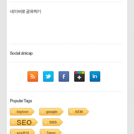
네이버로 공유하기
Social zinicap
Popular Tags
google
bigfoot
SEM
SEO
SNS
sns분석
Tweet