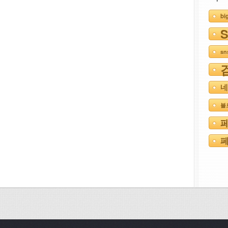
bi
s
네
블
페