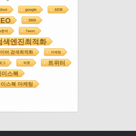
google
gfoot
SEM
SEO
SNS
ns분석
Tweet
검색엔진최적화
이버 검색최적화
마케팅
트위터
로그
빅풋
페이스북
이스북 마케팅