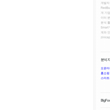
개발자
RedBu
개 기업
이터 
분석 툴
Smar
계와 
zinicap
분석 자
오픈마
홈쇼핑
스마트
BigFoo