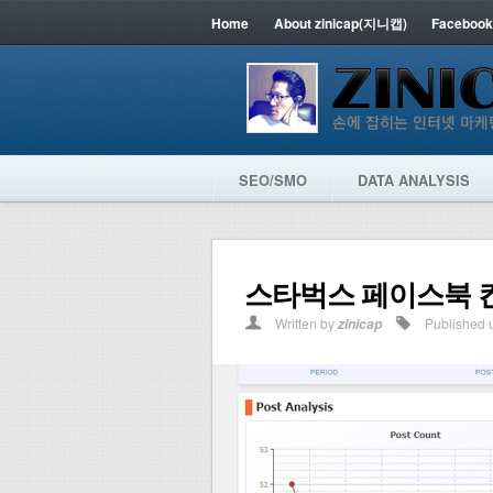
Home
About zinicap(지니캡)
Facebook
SEO/SMO
DATA ANALYSIS
스타벅스 페이스북 
Written by
Published 
zinicap