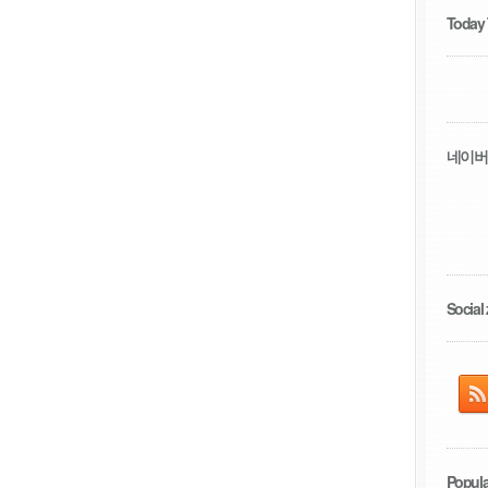
Today
네이버
Social 
Popula