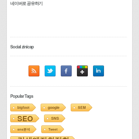
네이버로 공유하기
Social zinicap
Popular Tags
google
bigfoot
SEM
SEO
SNS
sns분석
Tweet