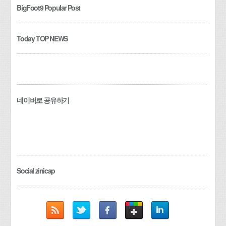
BigFoot9 Popular Post
Today TOP NEWS
네이버로 공유하기
Social zinicap