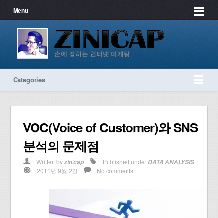
Menu
Categories
VOC(Voice of Customer)와 SNS
분석의 문제점
Written by
Published under
zinicap
DATA ANALYSIS
2011년 9월 2일
No comments