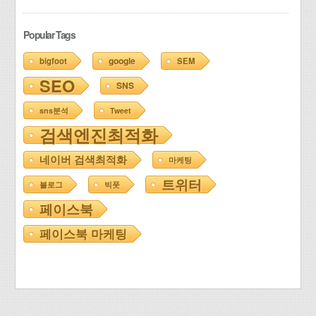
Popular Tags
google
bigfoot
SEM
SEO
SNS
sns분석
Tweet
검색엔진최적화
네이버 검색최적화
마케팅
트위터
블로그
빅풋
페이스북
페이스북 마케팅