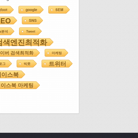
google
gfoot
SEM
SEO
SNS
ns분석
Tweet
검색엔진최적화
이버 검색최적화
마케팅
트위터
로그
빅풋
페이스북
이스북 마케팅