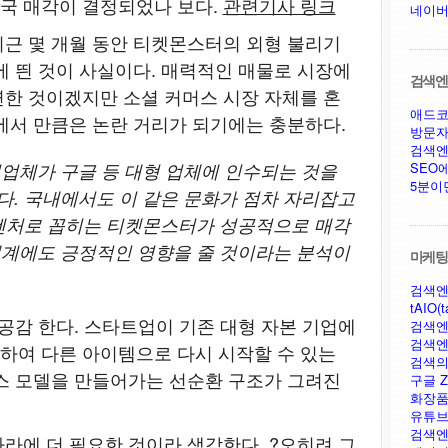
국 매각이 결정되었나 보다.
관련기사 링크
네이버
근 몇 개월 동안 티켓몬스터의 외형 불리기
에 띈 것이 사실이다. 매력적인 매물로 시장에
검색엔진
한 것이겠지만 소셜 커머스 시장 자체를 혼
애드코
에서 만큼은 논란 거리가 되기에는 충분하다.
방문자
검색엔
업체가 구글 등 대형 업체에 인수되는 것을
SEO
5분이
다. 국내에서도 이 같은 문화가 점차 자리잡고
 벤처로 꼽히는 티켓몬스터가 성공적으로 매각
태계에도 긍정적인 영향을 줄 것이라는 분석이
마케팅,
검색엔
tAIO(t
 공감 한다. 스타트업이 기존 대형 자본 기업에
검색엔
검색엔
하여 다른 아이템으로 다시 시작할 수 있는
검색의
스 모델을 만들어가는 선순환 구조가 그려진
구글 Ze
화장품
유튜브
검색엔
라에 더 필요한 것이라 생각한다. ?오히려 그