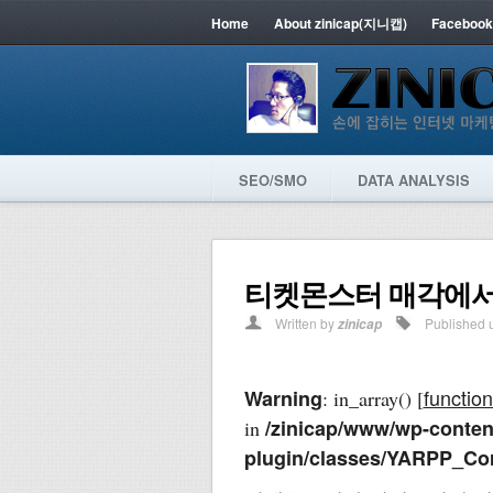
Home
About zinicap(지니캡)
Facebook
SEO/SMO
DATA ANALYSIS
티켓몬스터 매각에서
Written by
Published 
zinicap
function
Warning
: in_array() [
/zinicap/www/wp-content
in
plugin/classes/YARPP_Co