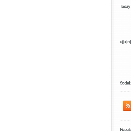
Today
네이버
Social 
Popula