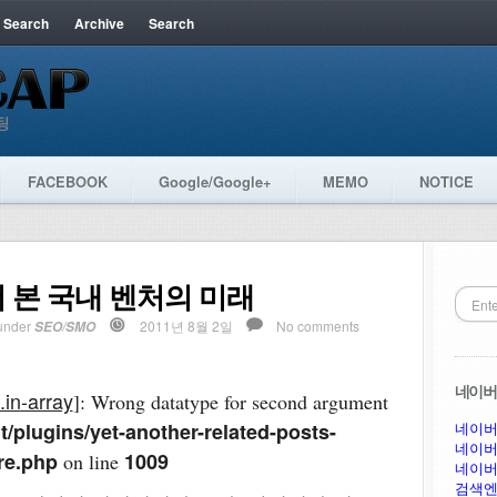
 Search
Archive
Search
FACEBOOK
Google/Google+
MEMO
NOTICE
 본 국내 벤처의 미래
under
2011년 8월 2일
No comments
SEO/SMO
네이버 
.in-array
]: Wrong datatype for second argument
/plugins/yet-another-related-posts-
네이버
네이버
re.php
1009
on line
네이버
검색엔