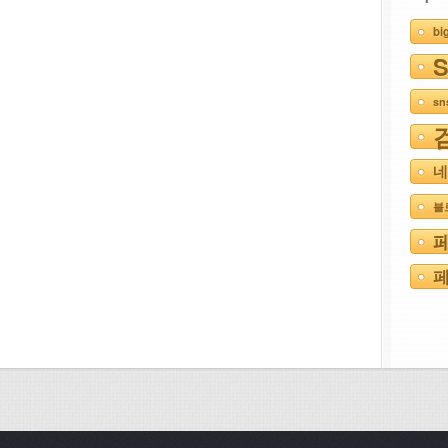
bi
s
네
블
페