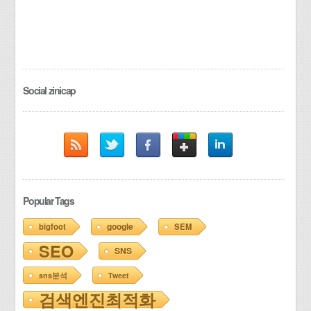
Social zinicap
Popular Tags
google
bigfoot
SEM
SEO
SNS
sns분석
Tweet
검색엔진최적화