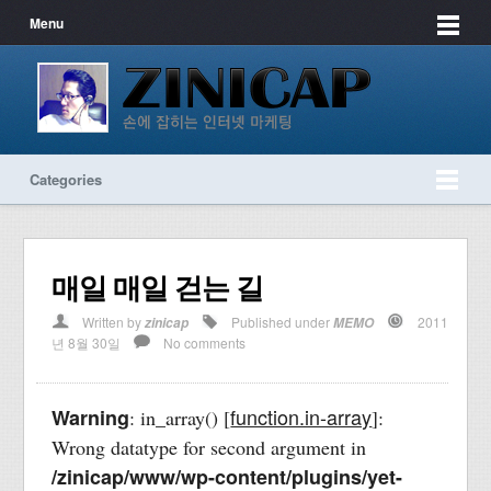
Menu
Categories
매일 매일 걷는 길
Written by
Published under
2011
zinicap
MEMO
년 8월 30일
No comments
function.in-array
Warning
: in_array() [
]:
Wrong datatype for second argument in
/zinicap/www/wp-content/plugins/yet-