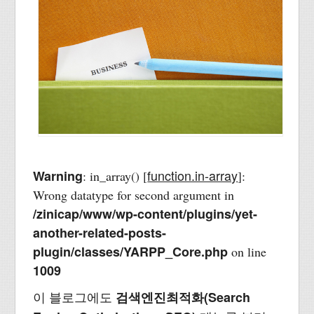
function.in-array
Warning
: in_array() [
]:
Wrong datatype for second argument in
/zinicap/www/wp-content/plugins/yet-
another-related-posts-
plugin/classes/YARPP_Core.php
on line
1009
이 블로그에도
검색엔진최적화(Search