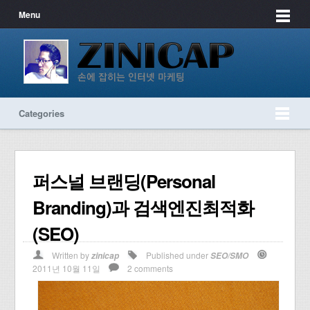
Menu
Categories
퍼스널 브랜딩(Personal
Branding)과 검색엔진최적화
(SEO)
Written by
Published under
zinicap
SEO/SMO
2011년 10월 11일
2 comments