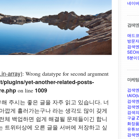
네이버
검색엔진
애드코
방문자
검색엔
SEO
5분이
.in-array
]: Wrong datatype for second argument
마케팅,
/plugins/yet-another-related-posts-
re.php
1009
on line
검색엔
tAIO(t
해 주시는 좋은 글을 자주 읽고 있습니다. 너
검색엔
검색엔
 아깝게 흘러가는구나 라는 생각도 많이 갖게
검색의
 전체 백업하면 쉽게 해결될 문제들이긴 합니
구글 Ze
화장품
는 트위터상에 오른 글을 서버에 저장하고 싶
유튜브
검색엔