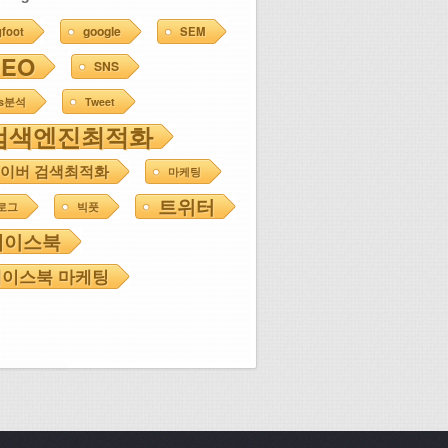
google
gfoot
SEM
SEO
SNS
ns분석
Tweet
검색엔진최적화
이버 검색최적화
마케팅
트위터
로그
빅풋
페이스북
이스북 마케팅