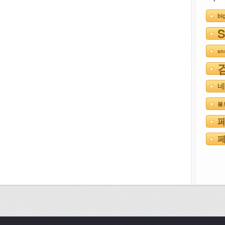
bi
s
네
블
페