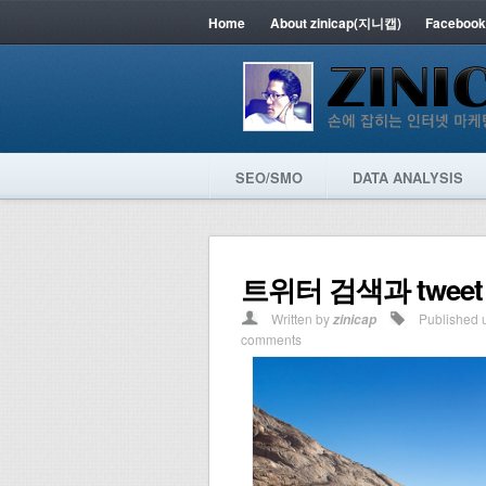
Home
About zinicap(지니캡)
Facebook
SEO/SMO
DATA ANALYSIS
트위터 검색과 twee
Written by
Published 
zinicap
comments