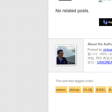
No related posts.
About the Auth
Posted by
zinica
합니다. 100% 
케팅, ROI 측
문의 :
UXKORE
This post was tagged under:
utweet
zinicap
지니캡
트위터
트