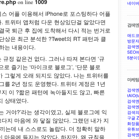
re.php
1009
on line
네이버
스 어플 이용해서 iPhone로 포스팅하다 어플
. 트위터 앱처럼 다운 현상있단걸 알았다면
검색엔진
 결국 퇴근 후 집에 도착해서 다시 적는 번거로
애드코
상은 최근 분석한 ?Tweet의 RT 패턴과 클
방문자
리하는 내용이다.
검색엔
SEO
규정 같은건 없다. 그러나 따져 본다면 ‘규
5분이
으로 즐기는 ‘마이크로 블로그’, ‘단문 블로
가 그렇게 오래 되지도 않았다. 나는 트위터를
마케팅,
를 2년 정도 운영했다. 트위터 계정은 1년
검색엔
지 이 ?짧은 패턴에 녹아들지도 않고, 빠른
tAIO(t
치 상태였다.
검색엔
검색엔
다는 거야?’라는 생각이였고, 실제 블로그에 익
검색의
구글 Ze
다지 마음에 와 닿질 않았다. 그랬던 내가 지
화장품
끼는데 내 스스로도 놀랍다. 더 정확히 말하
유튜브
검색엔
룰이 마음에 들지는 않았다. 하지만, 왜 규칙을