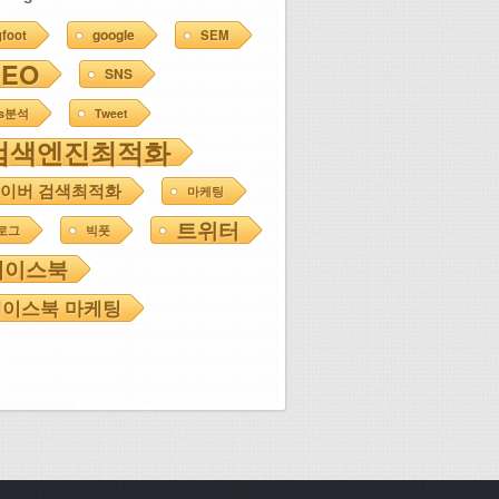
google
gfoot
SEM
SEO
SNS
ns분석
Tweet
검색엔진최적화
이버 검색최적화
마케팅
트위터
로그
빅풋
페이스북
이스북 마케팅