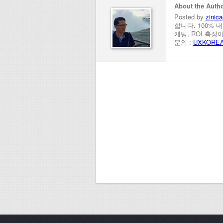
About the Auth
Posted by
zinica
합니다. 100% 
케팅, ROI 측
문의 :
UXKORE