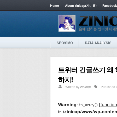
Home
About zinicap(지니캡)
Facebook
SEO/SMO
DATA ANALYSIS
트위터 긴글쓰기 왜 
하지!
Written by
Published 
zinicap
function
Warning
: in_array() [
/zinicap/www/wp-content
in