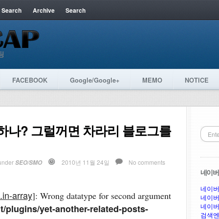
 Search
Archive
Search
FACEBOOK
Google/Google+
MEMO
NOTICE
하나? 그럴꺼면 차라리 블로그를
under
2010년 11월 24일
No comments
SEO/SMO
네이버 
네이버
.in-array
]: Wrong datatype for second argument
네이버
네이버
/plugins/yet-another-related-posts-
검색엔