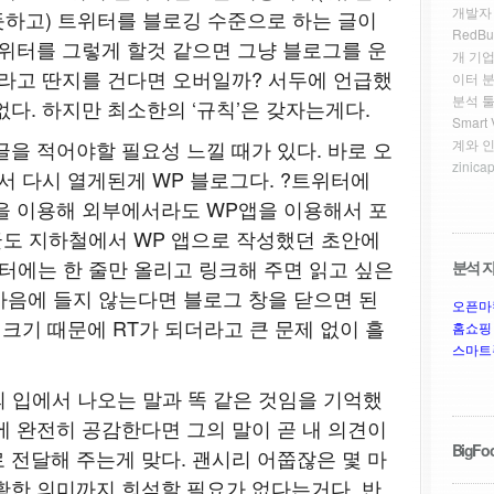
개발자
하고) 트위터를 블로깅 수준으로 하는 글이
RedBu
트위터를 그렇게 할것 같으면 그냥 블로그를 운
개 기업
라고 딴지를 건다면 오버일까? 서두에 언급했
이터 
분석 툴
다. 하지만 최소한의 ‘규칙’은 갖자는게다.
Smar
글을 적어야할 필요성 느낄 때가 있다. 바로 오
계와 
zinicap
서 다시 열게된게 WP 블로그다. ?트위터에
을 이용해 외부에서라도 WP앱을 이용해서 포
 글도 지하철에서 WP 앱으로 작성했던 초안에
위터에는 한 줄만 올리고 링크해 주면 읽고 싶은
분석 자
 마음에 들지 않는다면 블로그 창을 닫으면 된
오픈마
링크기 때문에 RT가 되더라고 큰 문제 없이 흘
홈쇼핑
스마트
자신의 입에서 나오는 말과 똑 같은 것임을 기억했
에 완전히 공감한다면 그의 말이 곧 내 의견이
BigFoo
 전달해 주는게 맞다. 괜시리 어쭙잖은 몇 마
확한 의미까지 희석할 필요가 없다는거다. 반