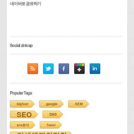
네이버로 공유하기
Social zinicap
Popular Tags
google
bigfoot
SEM
SEO
SNS
sns분석
Tweet