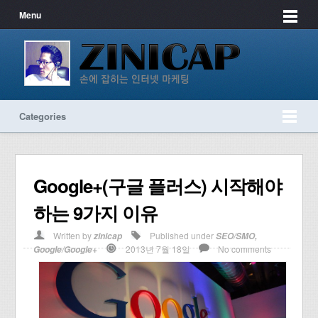
Menu
Categories
Google+(구글 플러스) 시작해야
하는 9가지 이유
Written by
Published under
zinicap
SEO/SMO
,
2013년 7월 18일
No comments
Google/Google+