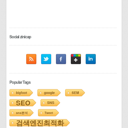
Social zinicap
Popular Tags
google
bigfoot
SEM
SEO
SNS
sns분석
Tweet
검색엔진최적화