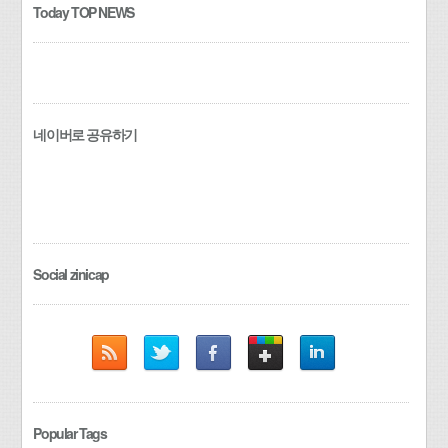
Today TOP NEWS
네이버로 공유하기
Social zinicap
Popular Tags