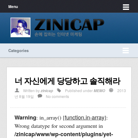
Menu
Categories
너 자신에게 당당하고 솔직해라
Written by
Published under
2013
zinicap
MEMO
년 8월 19일
No comments
function.in-array
Warning
: in_array() [
]:
Wrong datatype for second argument in
/zinicap/www/wp-content/plugins/yet-