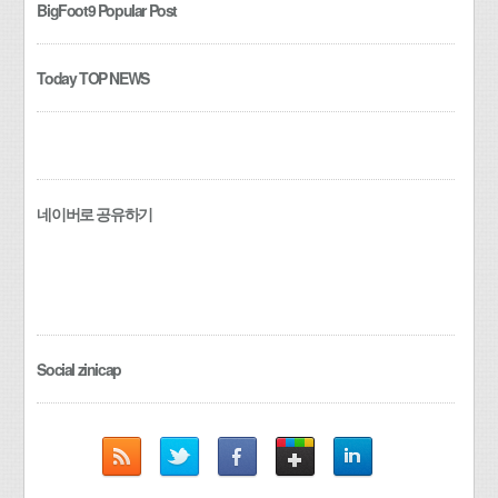
BigFoot9 Popular Post
Today TOP NEWS
네이버로 공유하기
Social zinicap