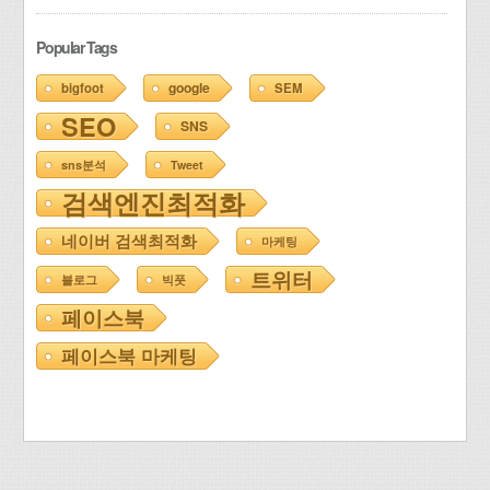
Popular Tags
google
bigfoot
SEM
SEO
SNS
sns분석
Tweet
검색엔진최적화
네이버 검색최적화
마케팅
트위터
블로그
빅풋
페이스북
페이스북 마케팅