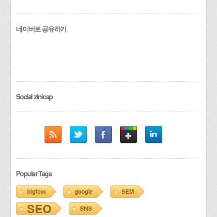
네이버로 공유하기
Social zinicap
Popular Tags
google
bigfoot
SEM
SEO
SNS