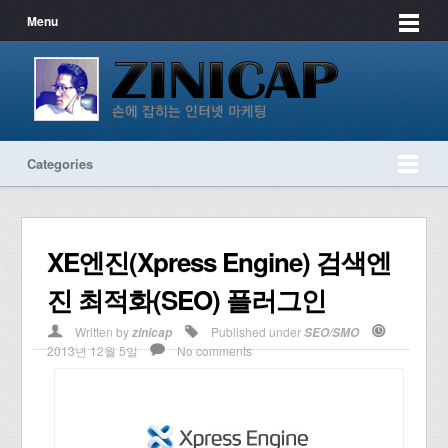
Menu
Categories
XE엔진(Xpress Engine) 검색엔
진 최적화(SEO) 플러그인
Written by
Published under
zinicap
SEO/SMO
2013년 12월 5일
No comments