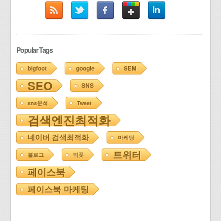
Popular Tags
google
bigfoot
SEM
SEO
SNS
sns분석
Tweet
검색엔진최적화
네이버 검색최적화
마케팅
트위터
블로그
빅풋
페이스북
페이스북 마케팅