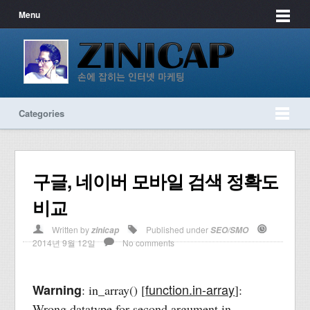
Menu
Categories
구글, 네이버 모바일 검색 정확도
비교
Written by
Published under
zinicap
SEO/SMO
2014년 9월 12일
No comments
function.in-array
Warning
: in_array() [
]:
Wrong datatype for second argument in