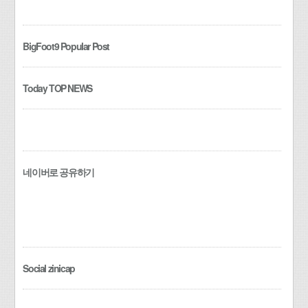
BigFoot9 Popular Post
Today TOP NEWS
네이버로 공유하기
Social zinicap