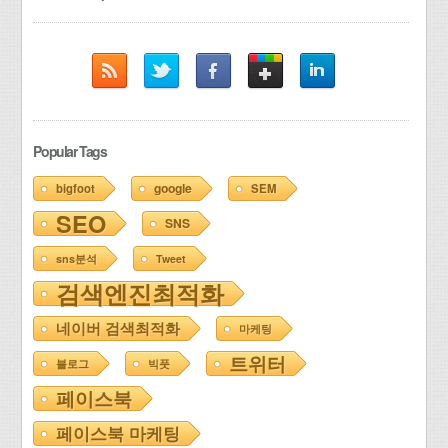
Popular Tags
google
bigfoot
SEM
SEO
SNS
sns분석
Tweet
검색엔진최적화
네이버 검색최적화
마케팅
트위터
블로그
빅풋
페이스북
페이스북 마케팅