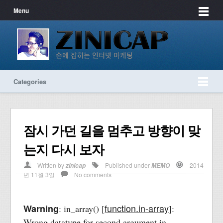
Menu
Categories
잠시 가던 길을 멈추고 방향이 맞
는지 다시 보자
Written by
Published under
2014
zinicap
MEMO
년 11월 3일
No comments
function.in-array
Warning
: in_array() [
]:
Wrong datatype for second argument in