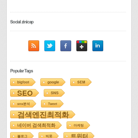
Social zinicap
Popular Tags
google
bigfoot
SEM
SEO
SNS
sns분석
Tweet
검색엔진최적화
네이버 검색최적화
마케팅
트위터
블로그
빅풋