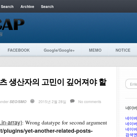
 Search
Archive
Search
FACEBOOK
Google/Google+
MEMO
NOTICE
텐츠 생산자의 고민이 깊어져야 할
under
2015년 2월 28일
No comments
SEO/SMO
네이버 
네이버
.in-array
]: Wrong datatype for second argument
네이버
네이버
/plugins/yet-another-related-posts-
검색엔