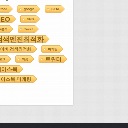
google
gfoot
SEM
SEO
SNS
ns분석
Tweet
검색엔진최적화
이버 검색최적화
마케팅
트위터
로그
빅풋
페이스북
이스북 마케팅