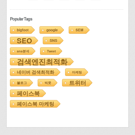
Popular Tags
google
bigfoot
SEM
SEO
SNS
sns분석
Tweet
검색엔진최적화
네이버 검색최적화
마케팅
트위터
블로그
빅풋
페이스북
페이스북 마케팅