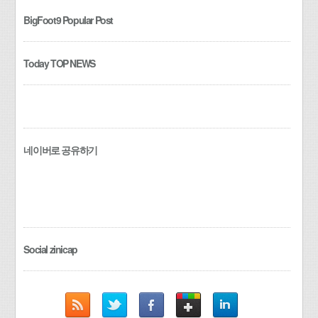
BigFoot9 Popular Post
Today TOP NEWS
네이버로 공유하기
Social zinicap