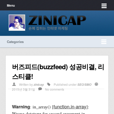
Menu
Categories
버즈피드(buzzfeed) 성공비결, 리
스티클!
Written by
Published under
zinicap
SEO/SMO
2015년 3월 31일
No comments
function.in-array
Warning
: in_array() [
]:
Wrong datatype for second argument in