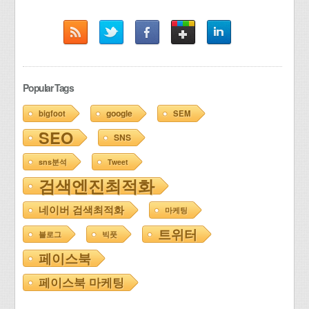
Popular Tags
google
bigfoot
SEM
SEO
SNS
sns분석
Tweet
검색엔진최적화
네이버 검색최적화
마케팅
트위터
블로그
빅풋
페이스북
페이스북 마케팅