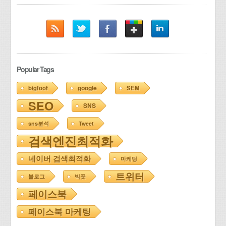
Popular Tags
google
bigfoot
SEM
SEO
SNS
sns분석
Tweet
검색엔진최적화
네이버 검색최적화
마케팅
트위터
블로그
빅풋
페이스북
페이스북 마케팅