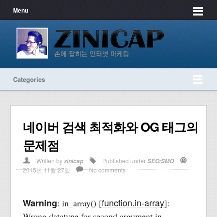
Menu
Categories
네이버 검색 최적화와 OG 태그의
문제점
Written by
Published under
zinicap
SEO/SMO
2015년 11월 27일
No comments
function.in-array
Warning
: in_array() [
]:
Wrong datatype for second argument in