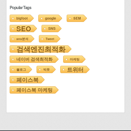
Popular Tags
google
bigfoot
SEM
SEO
SNS
sns분석
Tweet
검색엔진최적화
네이버 검색최적화
마케팅
트위터
블로그
빅풋
페이스북
페이스북 마케팅