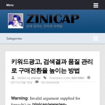
Menu
Categories
키워드광고, 검색결과 품질 관리
로 구매전환율 높이는 방법
Written by
Published under
zinicap
SEO/SMO
2011년 2월 16일
No comments
Warning
: Invalid argument supplied for
/zinicap/www/wp-
foreach() in