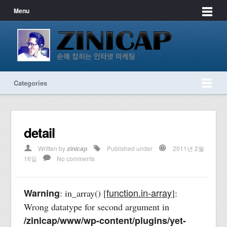
Menu
Categories
detail
Written by
Published under
2011년 2월
zinicap
16일
No comments
function.in-array
Warning
: in_array() [
]:
Wrong datatype for second argument in
/zinicap/www/wp-content/plugins/yet-