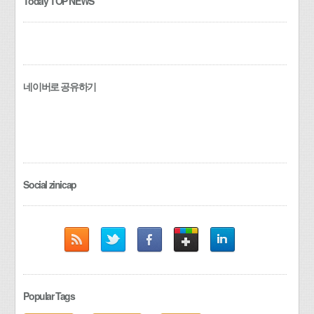
Today TOP NEWS
네이버로 공유하기
Social zinicap
Popular Tags