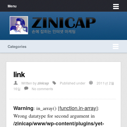
Menu
Categories
link
Written by
Published under
2011년 2월
zinicap
16일
No comments
function.in-array
Warning
: in_array() [
]:
Wrong datatype for second argument in
/zinicap/www/wp-content/plugins/yet-