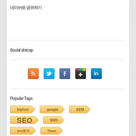
네이버로 공유하기
Social zinicap
Popular Tags
google
bigfoot
SEM
SEO
SNS
sns분석
Tweet