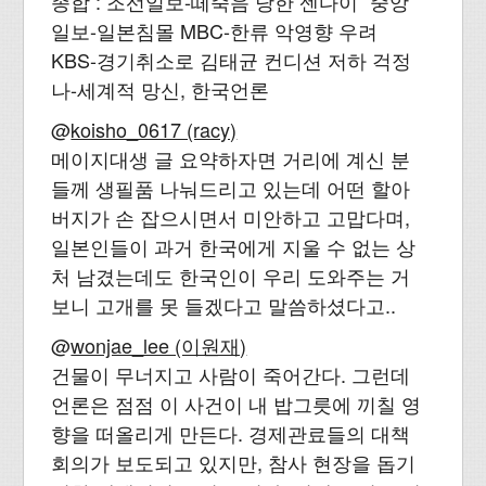
종합 : 조선일보-떼죽음 당한 센다이” 중앙
일보-일본침몰 MBC-한류 악영향 우려
KBS-경기취소로 김태균 컨디션 저하 걱정
나-세계적 망신, 한국언론
@
koisho_0617 (racy)
메이지대생 글 요약하자면 거리에 계신 분
들께 생필품 나눠드리고 있는데 어떤 할아
버지가 손 잡으시면서 미안하고 고맙다며,
일본인들이 과거 한국에게 지울 수 없는 상
처 남겼는데도 한국인이 우리 도와주는 거
보니 고개를 못 들겠다고 말씀하셨다고..
@
wonjae_lee (이원재)
건물이 무너지고 사람이 죽어간다. 그런데
언론은 점점 이 사건이 내 밥그릇에 끼칠 영
향을 떠올리게 만든다. 경제관료들의 대책
회의가 보도되고 있지만, 참사 현장을 돕기