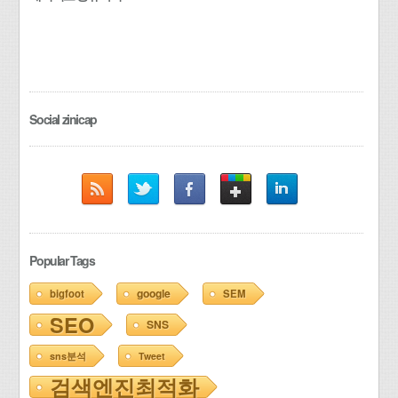
Social zinicap
Popular Tags
google
bigfoot
SEM
SEO
SNS
sns분석
Tweet
검색엔진최적화