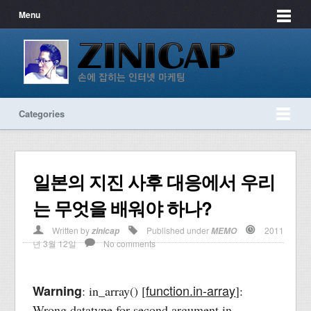
Menu
Categories
일본의 지진 사후 대응에서 우리
는 무엇을 배워야 하나?
Written by
Published under
2011
zinicap
MEMO
년 3월 12일
No comments
function.in-array
Warning
: in_array() [
]:
Wrong datatype for second argument in