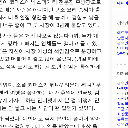
지인이 코엑스에서 스파게티 전문점 주방장으로
네이버
로 배운 사람은 아니지만 평소 요리 솜씨가 출
파게티 체인점 창업을 해 볼려고 경험도 쌓을
검색엔진
너무 좋아 그 곳 사장이 3년째 붙잡고 있다.
애드코
사장들은 거의 나오질 않는다. (뭐, 투자 개
방문자
쉽게 망하고 빠지는 업체들도 많다고 듣고 있
검색엔
SEO
그 곳은 자신이 사장 이상의 책임감으로 운영하고
5분이
었고 더불어 매출도 많이 올랐다. (명절 때에
도로 성의 표시도 하는걸 보면 신임은 확실하게
마케팅,
검색엔
였다. 소셜 커머스가 뭐냐? 티몬이 뭐냐? 쿠
tAIO(t
 펜션 여행을 좋아하는 내가 휴일에 인터넷 검
검색엔
검색엔
함께 가자고 하면 인터넷에서 본 걸 어떻게 믿
검색의
는 담 쌓고 사는 사람이 왠 일인가 싶었다.
구글 Ze
화장품
가 되었다. 이번에도 역시 본인이 좋아서 알아
유튜브
검색엔
커머스 업체로부터 제안을 받았는데 매상 올