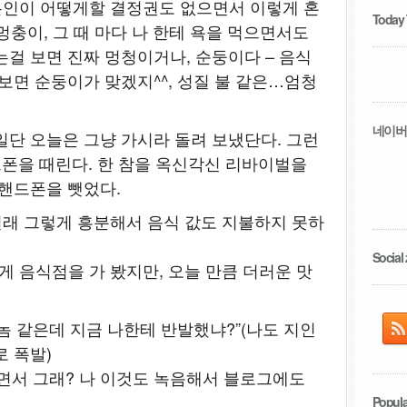
(본인이 어떻게할 결정권도 없으면서 이렇게 혼
Today
 멍충이, 그 때 마다 나 한테 욕을 먹으면서도
는걸 보면 진짜 멍청이거나, 순둥이다 – 음식
보면 순둥이가 맞겠지^^, 성질 불 같은…엄청
네이버
일단 오늘은 그냥 가시라 돌려 보냈단다. 그런
드폰을 때린다. 한 참을 옥신각신 리바이벌을
 핸드폰을 뺏었다.
었길래 그렇게 흥분해서 음식 값도 지불하지 못하
Social 
게 음식점을 가 봤지만, 오늘 만큼 더러운 맛
린 놈 같은데 지금 나한테 반발했냐?”(나도 지인
 폭발)
없으면서 그래? 나 이것도 녹음해서 블로그에도
Popula