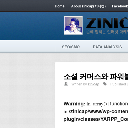
Home
About zinicap(지니캡)
Facebook
SEO/SMO
DATA ANALYSIS
소셜 커머스와 파워
Written by
Published 
zinicap
function
Warning
: in_array() [
/zinicap/www/wp-content
in
plugin/classes/YARPP_Co