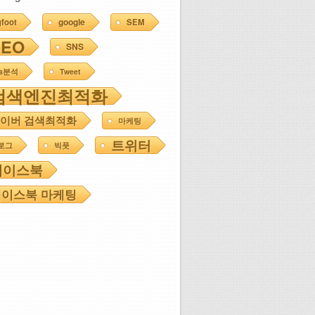
google
gfoot
SEM
SEO
SNS
ns분석
Tweet
검색엔진최적화
이버 검색최적화
마케팅
트위터
로그
빅풋
페이스북
이스북 마케팅