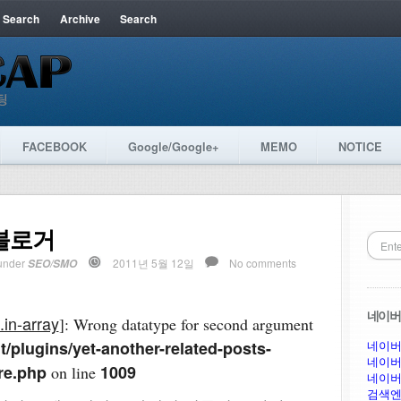
 Search
Archive
Search
FACEBOOK
Google/Google+
MEMO
NOTICE
블로거
under
2011년 5월 12일
No comments
SEO/SMO
네이버 
.in-array
]: Wrong datatype for second argument
/plugins/yet-another-related-posts-
네이버
네이버
re.php
1009
on line
네이버
검색엔