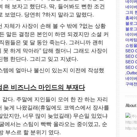
네이버
 해 보자고 했단다. 딱, 들어봐도 뻔한 조건
네이버
그의 
 보였다. 당연히 ?하지 말라고 말렸다.
홈페이
블로그
건 자체가 사장이 손해 볼 수 밖에 ?없는 상황
블로그
하든 말든 결정은 본인이 하면 되겠지만 소셜 커
네이버
마케팅
직원들은 몇 달 동안 죽는다. 그러니까 괜히
쇼핑몰
 못 하게 막아라” 답해 줬더니 그래도 사장이
SEO 
SEO G
진행 한단다. 그리고 잊고 지냈다.
SEO G
SEO GU
스템에 얼마나 불신이 있는지 이전에 작성했
,Outb
네이버
구매전
점은 비즈니스 마인드의 부재다
것 같다. 주말에 지인들이 모여 한 잔 하는 자리
About 
다 더 늦게 나왔길래(휴일에도 코엑스에서 장사를
알았지만, 너무 많이 늦었길래) 무슨일 있었냐
(주
http://
얼굴에서는 스팀이 빡빡 올라오는 중이였고, 순
http://
방 부스르 할 분위기 였다.