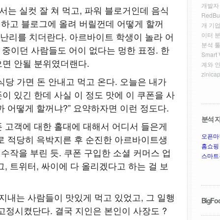
개발자
서는 실컷 잘 쳐 먹고, 파워 블로거인데 음식
RedBu
터하고 블로그에 올려 버릴껀데 어떻게 할꺼
개 기업
생 난리를 치더란다. 아르바이트 학생이 놀라 어
이터 
분석 툴
사 중이던 사람들도 어이 없다는 멍한 표정. 한
Smar
으면 안될 분위였더랜다.
계와 
zinicap
당 가면 돈 안내고 먹고 온다. 오늘은 내가
이 있긴 한데 사실 이 정도 맛에 이 쿠폰을 사
까 어떻게 할꺼냐?” 요약하자면 이런 정도다.
분석 자
 고객에 대한 홀대에 대해서 어디서 들은게
오픈마
로 적당히 윽박지른 후 순진한 아르바이트생
홈쇼핑
 수작을 부린 듯. 쿠폰 구입한 소셜 커머스 업
스마트
, 트위터, 싸이에 다 올리겠다고 하는 걸 보
 지내는 사람들이 맛있게 먹고 있었고, 그 일행
BigFoo
우 고정시켰단다. 결국 지인은 본인이 사장도 ?