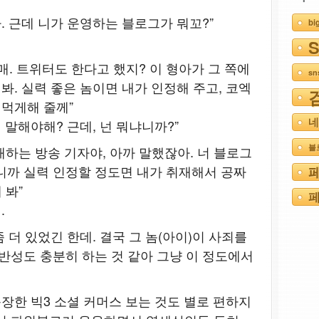
라. 근데 니가 운영하는 블로그가 뭐꼬?”
bi
라매. 트위터도 한다고 했지? 이 형아가 그 쪽에
s
어봐. 실력 좋은 놈이면 내가 인정해 주고, 코엑
 먹게해 줄께”
네
 왜 말해야해? 근데, 넌 뭐냐니까?”
블
취재하는 방송 기자야, 아까 말했잖아. 너 블로그
니까 실력 인정할 정도면 내가 취재해서 공짜
 봐”
페
.
좀 더 있었긴 한데. 결국 그 놈(아이)이 사죄를
 반성도 충분히 하는 것 같아 그냥 이 정도에서
등장한 빅3 소셜 커머스 보는 것도 별로 편하지