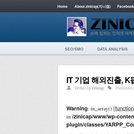
Home
About zinicap(지니캡)
Facebook
SEO/SMO
DATA ANALYSIS
IT 기업 해외진출,
Written by
Published 
zinicap
function
Warning
: in_array() [
/zinicap/www/wp-content
in
plugin/classes/YARPP_Co