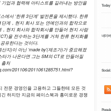
지 기업과 협력해 아티스트를 길러내는 방안을
Today
스에서 ‘한류 3단계’ 발전론을 제시했다. 한류
1단계，현지 회사 또는 연예인과의 합작으로
계，현지 회사와 합작회사를 만들어 현지 사람
CT)을 전수하는 3단계를 거쳐 한류 현지화를
네이버
 공유한다는 것이다.
'(원산지)이 아닌 ‘made by'(제조가)가 중요해졌
스타가 나온다면 그는 SM의 CT로 만들어질
 출처
ng.com/201106/2011061285751.html?
Social 
지 전문 경영인을 고용하고 그들한테 모든 것
기긴 하지만 지금의 페이스북과 흥미로운 경쟁
Popula