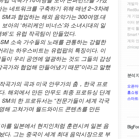
개발자
하는 네트워크를 구축하기 위해 매년 2~3차례
RedBu
 SM과 협업하는 해외 음악가는 300여명.대
개 기업
이터 
 보아의 ‘허리케인 비너스’와 소녀시대의 일
분석 툴
해봐’도 유럽 작곡팀이 만들었다.
Smar
 SM 소속 가수들의 노래를 관통하는 강렬한
계와 
zinicap
리는 하우스비트는 유럽팝의 특징이다. 이
인들이 우리 공연에 열광하는 것도 그들의 감성
 작곡가와 협업해 만들어냈기 때문”이라고 말했
분석 자
 작곡가의 곡과 미국 안무가의 춤，한국 프로
오픈마
다. 해외에서 만든 안무도 최종 프로듀싱 단계
홈쇼핑
스마트
 SM의 한 프로듀서는 “전문가들이 세계 각국
영해 고쳐가며 월드와이드 콘텐츠를 만든
보아를 일본에서 현지인처럼 훈련시켜 일본 음
BigFoo
놨다. 그는 중국이 세계 최대 음악시장으로 부