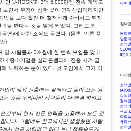
인 ‘J-ROCK’과 3억 5,000만엔 전속 계약으
네이버
를 보면서 부침이 심한 곳이 연예산업이라지만
 기업들 보다 훨씬 더 철저하게 준비하고 현지
검색엔진
택을 한다는 것을 알게 되었다. 그리고 최근
연)에 대한 소식도 들렸다. (물론, 언론 플
애드코
방문자
만)
검색엔
SEO
표 몇 사람들과 3개월에 한 번씩 모임을 갖고
5분이
국내 중소기업을 실리콘밸리에 진출 시켜 글
해 노력하는 분이 있다. 첫 모임에서 그가 이
마케팅,
검색엔
기업이 해외 진출에는 실패하고 돌아 오는 원
tAIO(t
검색엔
 모든 것을 우리나라 사람들이 다 해결 하려고
검색엔
검색의
구글 Ze
 순간부터 현지 전문 인력을 고용해서 모든 업
화장품
 합니다. 그럼에도 한국에서만 생활했던 사람
유튜브
검색엔
곳에서 성공 시킬려고 하다 보니 적응속도가