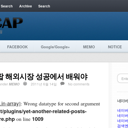
 Search
Archive
Search
FACEBOOK
Google/Google+
MEMO
NOTICE
 K팝 해외시장 성공에서 배워야
under
2011년 6월 14일
No comments
MEMO
네이버 
.in-array
]: Wrong datatype for second argument
/plugins/yet-another-related-posts-
네이버
네이버
re.php
1009
on line
네이버
검색엔