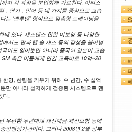
기까지 각 과정을 분업화해 가르친다. 아티스
컬，연기，언어 등 네 가지를 중심으로 교습
bi
다는 ‘맨투맨’ 형식으로 맞춤형 트레이닝을
s
돼 있다. 재즈댄스 힙합 비보잉 등 다양한
에서도 팝과 랩 솔 재즈 등의 감성을 불어넣
 외국어도 영어뿐만 아니라 중국어 일본어 교습
네
 SM 측은 이들에게 연간 교육비로 10억~20
블
한명, 한팀을 키우기 위해 수 년간, 수 십억
페
그 뿐만 아니라 철저하게 검증된 시스템으로 맨
있다.
편·우편환·우편대체·체신예금·체신보험 등에
중앙행정기관이다. 그러나 2008년 2월 정부