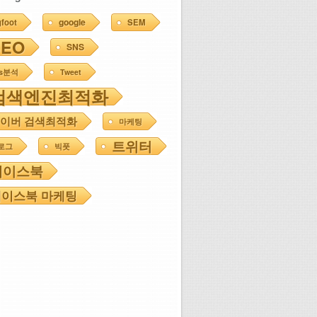
google
gfoot
SEM
SEO
SNS
ns분석
Tweet
검색엔진최적화
이버 검색최적화
마케팅
트위터
로그
빅풋
페이스북
이스북 마케팅