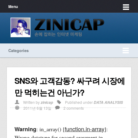
Menu
Categories
SNS와 고객감동? 싸구려 시장에
만 먹히는건 아닌가?
Written by
Published under
zinicap
DATA ANALYSIS
2011년 6월 13일
2 comments
function.in-array
Warning
: in_array() [
]:
Wrong datatype for second argument in