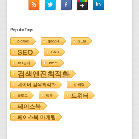
Popular Tags
google
bigfoot
SEM
SEO
SNS
sns분석
Tweet
검색엔진최적화
네이버 검색최적화
마케팅
트위터
블로그
빅풋
페이스북
페이스북 마케팅