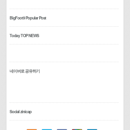
BigFoot9 Popular Post
Today TOP NEWS
네이버로 공유하기
Social zinicap