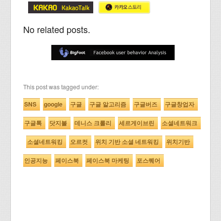
No related posts.
This post was tagged under:
SNS
google
구글
구글 알고리즘
구글버즈
구글창업자
구글톡
닷지볼
데니스 크롤리
세르게이브린
소셜네트워크
소셜네트워킹
오르컷
위치 기반 소셜 네트워킹
위치기반
인공지능
페이스북
페이스북 마케팅
포스퀘어