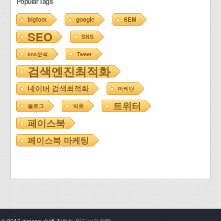
Popular Tags
google
bigfoot
SEM
SEO
SNS
sns분석
Tweet
검색엔진최적화
네이버 검색최적화
마케팅
트위터
블로그
빅풋
페이스북
페이스북 마케팅
© 2012 zinicap 손에 잡히는 인터넷마케팅.