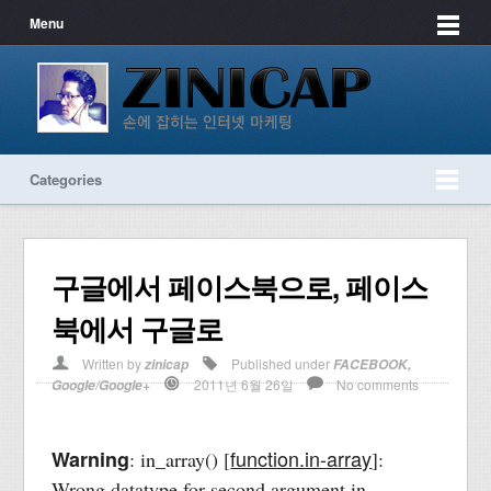
Menu
Categories
구글에서 페이스북으로, 페이스
북에서 구글로
Written by
Published under
zinicap
FACEBOOK
,
2011년 6월 26일
No comments
Google/Google+
function.in-array
Warning
: in_array() [
]:
Wrong datatype for second argument in