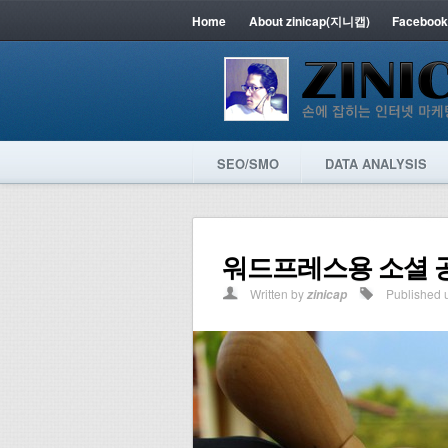
Home
About zinicap(지니캡)
Facebook
SEO/SMO
DATA ANALYSIS
워드프레스용 소셜 
Written by
Published 
zinicap