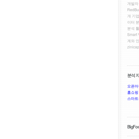
개발자
RedBu
개 기업
이터 
분석 툴
Smar
계와 
zinicap
분석 자
오픈마
홈쇼핑
스마트
BigFoo