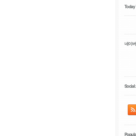
Today
네이버
Social 
Popula