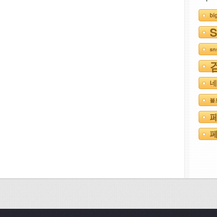
bi
s
네
블
페