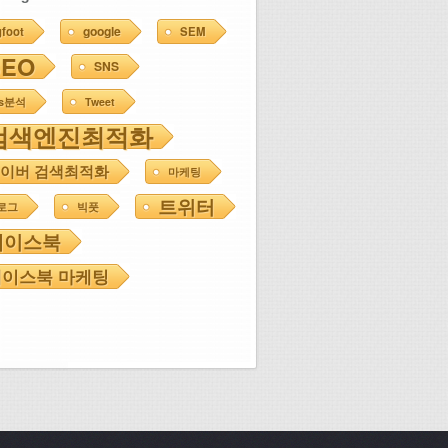
google
gfoot
SEM
SEO
SNS
ns분석
Tweet
검색엔진최적화
이버 검색최적화
마케팅
트위터
로그
빅풋
페이스북
이스북 마케팅