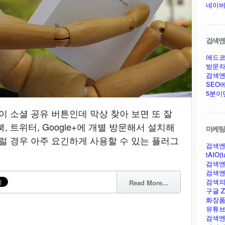
네이버
검색엔진
애드코
방문자
검색엔
SEO
5분이
이 소셜 공유 버튼인데 막상 찾아 보면 또 잘
, 트위터, Google+에 개별 방문해서 설치해
마케팅,
그럴 경우 아주 요긴하게 사용할 수 있는 플러그
검색엔
tAIO(t
검색엔
검색엔
검색의
Read More...
구글 Ze
화장품
유튜브
검색엔