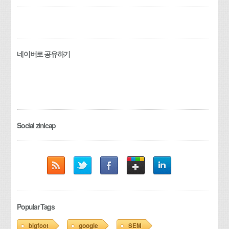
네이버로 공유하기
Social zinicap
Popular Tags
google
bigfoot
SEM