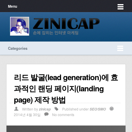
Menu
Categories
리드 발굴(lead generation)에 효
과적인 랜딩 페이지(landing
page) 제작 방법
Written by
Published under
zinicap
SEO/SMO
2014년 4월 30일
No comments