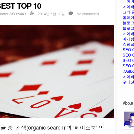
네이버
EST TOP 10
네이버
그의 
under
2014년 6월 12일
No comments
SEO/SMO
홈페이
블로그
블로그
네이버
마케팅
쇼핑몰
SEO 
SEO G
SEO G
SEO GU
,Outb
네이버
구매전
About 
 ‘검색(organic search)’과 ‘페이스북’ 인