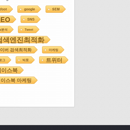
google
gfoot
SEM
SEO
SNS
ns분석
Tweet
검색엔진최적화
이버 검색최적화
마케팅
트위터
로그
빅풋
페이스북
이스북 마케팅