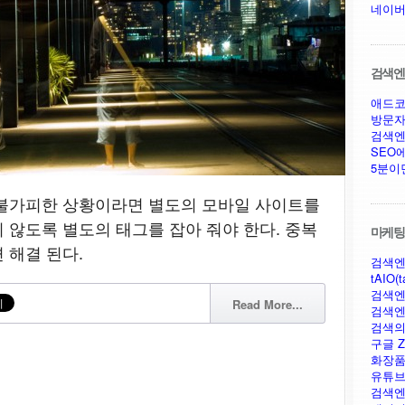
네이버
검색엔진
애드코
방문자
검색엔
SEO
5분이
 불가피한 상황이라면 별도의 모바일 사이트를
 않도록 별도의 태그를 잡아 줘야 한다. 중복
마케팅,
 해결 된다.
검색엔
tAIO(t
검색엔
Read More...
검색엔
검색의
구글 Ze
화장품
유튜브
검색엔