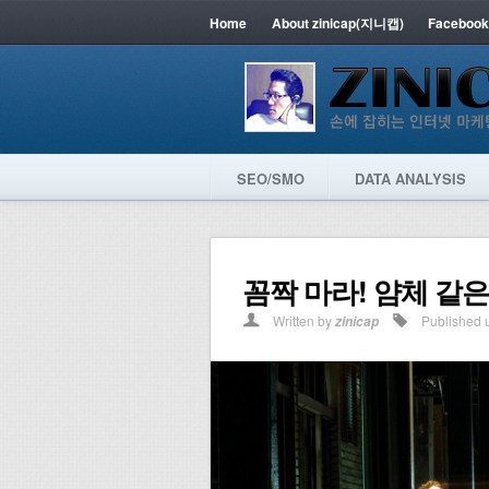
Home
About zinicap(지니캡)
Facebook
SEO/SMO
DATA ANALYSIS
꼼짝 마라! 얌체 같은
Written by
Published 
zinicap