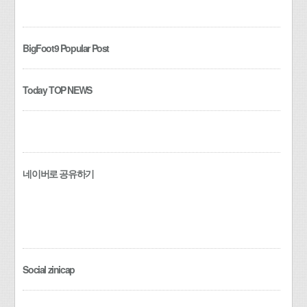
BigFoot9 Popular Post
Today TOP NEWS
네이버로 공유하기
Social zinicap