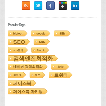
Popular Tags
google
bigfoot
SEM
SEO
SNS
sns분석
Tweet
검색엔진최적화
네이버 검색최적화
마케팅
트위터
블로그
빅풋
페이스북
페이스북 마케팅