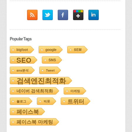
Popular Tags
google
bigfoot
SEM
SEO
SNS
sns분석
Tweet
검색엔진최적화
네이버 검색최적화
마케팅
트위터
블로그
빅풋
페이스북
페이스북 마케팅