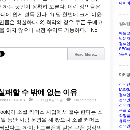
네이버
뭐하는 곳인지 정확히 모른다. 이런 상인들은
디에 쉽게 설득 된다. 1) 딜 한번에 크게 이윤
만큼은 확실하다. 2) 최악의 경우 쿠폰 구매고
검색엔진
문을 하지 않으니 낙전 수익도 가능하다. No
애드코
방문자
검색엔
SEO
5분이
Read More...
마케팅,
검색엔
실패할 수 밖에 없는 이유
tAIO(t
검색엔
검색엔
under
2011년 8월 29일
No comments
SEO/SMO
검색의
구글 Ze
book)이 소셜 커머스 사업에서 철수 한다는 소
화장품
개월 동안 시범 운영을 해 봤으나 소셜 커머스
유튜브
검색엔
 되었다고, 하지만 그루폰과 같은 쿠폰 방식의