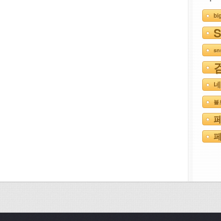
bi
s
네
블
페