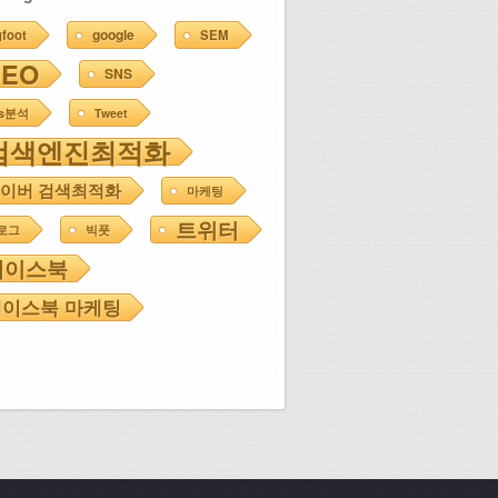
google
gfoot
SEM
SEO
SNS
ns분석
Tweet
검색엔진최적화
이버 검색최적화
마케팅
트위터
로그
빅풋
페이스북
이스북 마케팅