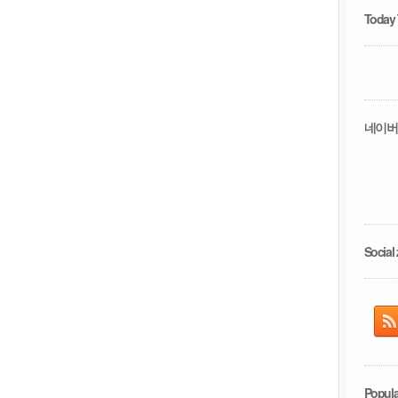
Today
네이버
Social 
Popula