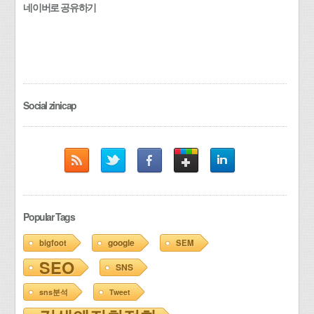
네이버로 공유하기
Social zinicap
Popular Tags
google
bigfoot
SEM
SEO
SNS
sns분석
Tweet