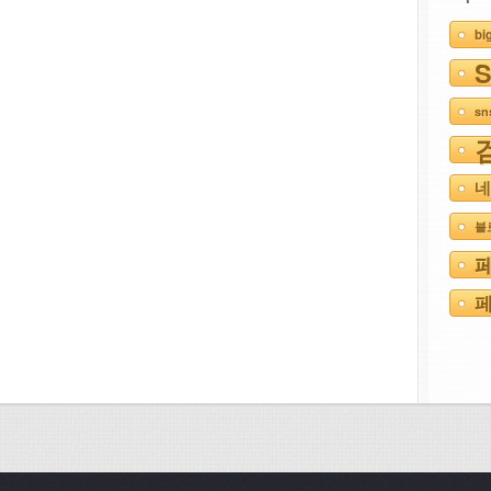
bi
s
네
블
페