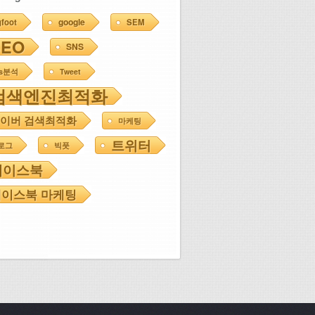
google
gfoot
SEM
SEO
SNS
ns분석
Tweet
검색엔진최적화
이버 검색최적화
마케팅
트위터
로그
빅풋
페이스북
이스북 마케팅