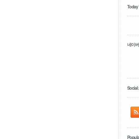
Today
네이버
Social 
Popula