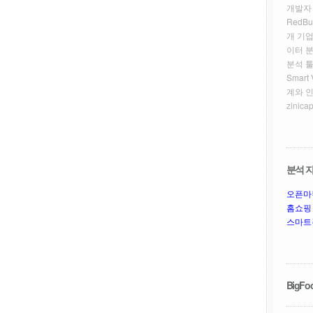
개발자
RedBu
개 기업
이터 
분석 툴
Smar
계와 
zinicap
분석 자
오픈마
홈쇼핑
스마트
BigFoo