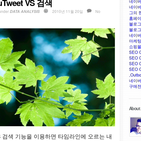
weet VS 검색
네이버
네이버
under
2010년 11월 20일
No
DATA ANALYSIS
그의 
홈페이
블로그
블로그
네이버
마케팅
쇼핑몰
SEO 
SEO G
SEO G
SEO GU
,Outb
네이버
구매전
About 
 VS 검색 기능을 이용하면 타임라인에 오르는 내