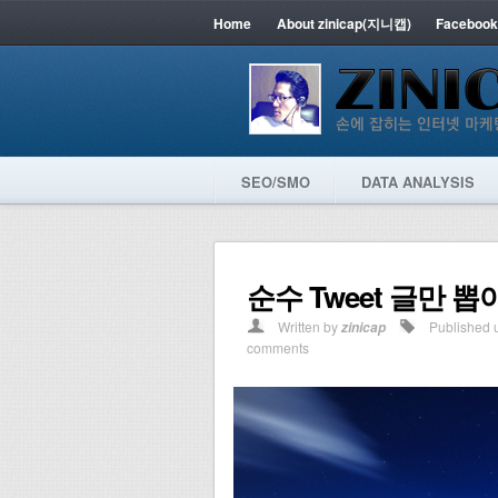
Home
About zinicap(지니캡)
Facebook
SEO/SMO
DATA ANALYSIS
순수 Tweet 글만 뽑
Written by
Published 
zinicap
comments