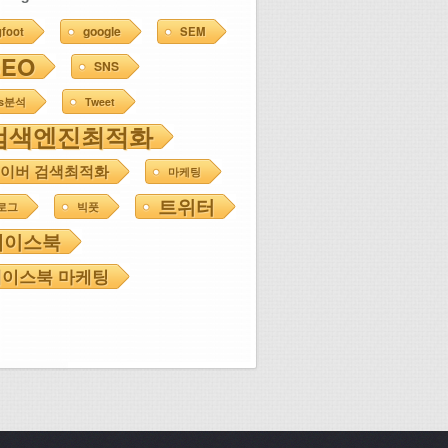
google
gfoot
SEM
SEO
SNS
ns분석
Tweet
검색엔진최적화
이버 검색최적화
마케팅
트위터
로그
빅풋
페이스북
이스북 마케팅