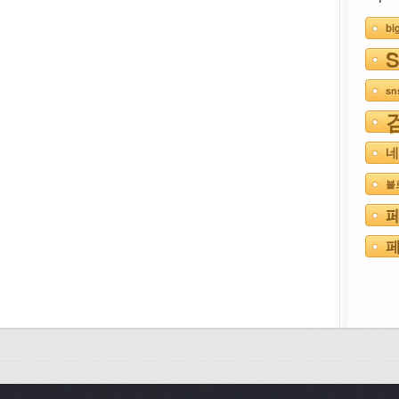
bi
s
네
블
페