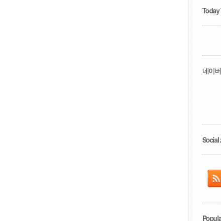
Today
네이버
Social 
Popula