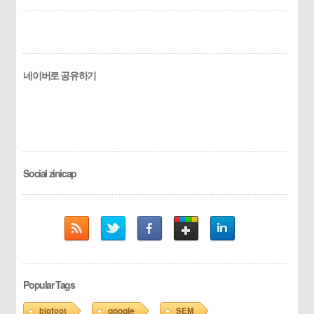
네이버로 공유하기
Social zinicap
Popular Tags
google
bigfoot
SEM