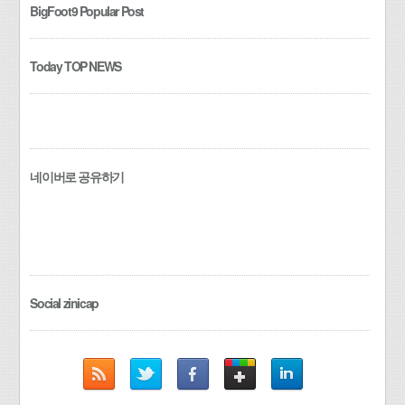
BigFoot9 Popular Post
Today TOP NEWS
네이버로 공유하기
Social zinicap