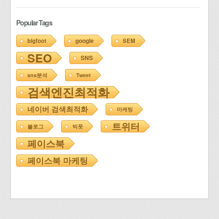
Popular Tags
google
bigfoot
SEM
SEO
SNS
sns분석
Tweet
검색엔진최적화
네이버 검색최적화
마케팅
트위터
블로그
빅풋
페이스북
페이스북 마케팅