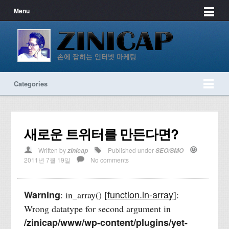
Menu
Categories
새로운 트위터를 만든다면?
Written by
Published under
zinicap
SEO/SMO
2011년 7월 19일
No comments
function.in-array
Warning
: in_array() [
]:
Wrong datatype for second argument in
/zinicap/www/wp-content/plugins/yet-